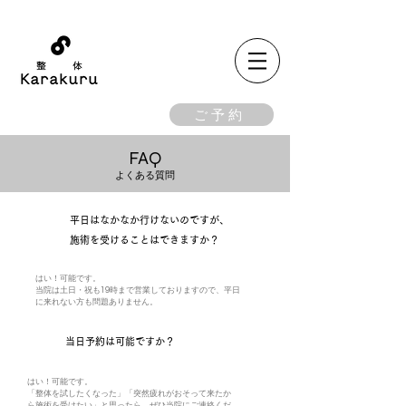
ご予約
​FAQ
​よくある質問
平日はなかなか行けないのですが、
​Q
施術を受けることはできますか？
はい！可能です。
​当院は土日・祝も19時まで営業しておりますので、平日
に来れない方も問題ありません。
​Q
​当日予約は可能ですか？
はい！可能です。
​「整体を試したくなった」「突然疲れがおそって来たか
ら施術を受けたい」と思ったら、
ぜひ当院にご連絡くだ