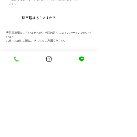
さい。
​Q
駐車場はありますか？
専用駐車場はございませんが、当院の近くにコインパーキングがござ
います。
​お車でお越しの際は、そちらをご利用ください。
​Q
クレジットカードでの支払いはできますか？
はい！可能です。
​当院は、VISA、MasterCard、JCB、AmericanExpressの
各種クレジットカードを取り扱っております。
男性も施術を受けることはできます
​Q
か？
はい！可能です。
​男性の方もお気軽にご来院ください。